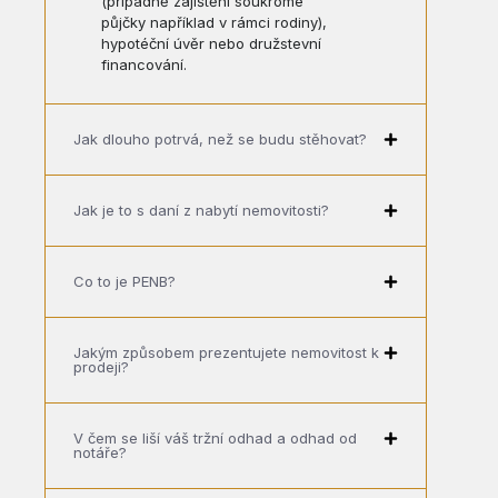
(případně zajištění soukromé
půjčky například v rámci rodiny),
hypotéční úvěr nebo družstevní
financování.
Jak dlouho potrvá, než se budu stěhovat?
Jak je to s daní z nabytí nemovitosti?
Co to je PENB?
Jakým způsobem prezentujete nemovitost k
prodeji?
V čem se liší váš tržní odhad a odhad od
notáře?