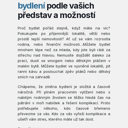
bydlení
podle vašich
představ a možností
Proč bydlet pořád stejně, když máte na víc?
Pokukujete po příjemnější lokalitě, větší nebo
prostě lepší nemovitosti? Ať už se vám rozrostla
rodina, nebo finanční možnosti…Můžete bydlet
mnohem lépe než za mlada, kdy jste byli rádi za
střechu nad hlavou. Nemusíte dojíždět daleko za
prací, dusit se smogem nebo dětským pláčem v
malém bytě. Můžete bydlet ve vysněné lokalitě, pít
ranní kávu a poslouchat zpěv ptáků nebo dětský
smích na zahradě.
Chápeme, že změna bydlení je složitá a časově
náročná. Při plném pracovním vytížení nebo s
nabitým rodinným životem se těžko hledá čas na
pátrání v moři nabídek a řešení komplikací. Proto
potřebujete někoho, kdo časové břemeno
převezme za vás. Kdo za vás vyřeší komplikace a
ušetří vám stres, kterého máte už tak dost.