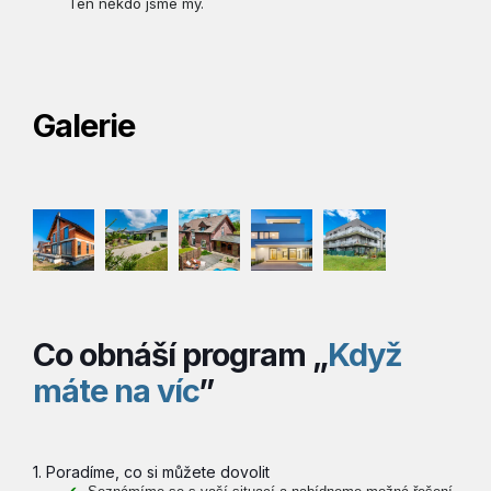
Ten někdo jsme my.
Galerie
Co obnáší program „
Když
máte na víc
”
1. Poradíme, co si můžete dovolit