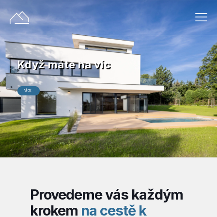
Když máte na víc
VÍCE
Provedeme vás každým
krokem
na cestě k